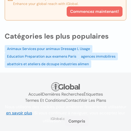
Enhance your global reach with iGlobal.
Commencez maintenant!
Catégories les plus populaires
Animaux Services pour animaux Dressage L Usage
Education Preparation aux examens Paris
agences immobilires
abattoirs et ateliers de dcoupe industries alimen
Accueil
Dernières Recherches
Étiquettes
Termes Et Conditions
Contact
Voir Les Plans
Nous utilisons des cookies pour améliorer l'expérience utilisateur
en savoir plus
. Si vous continuez à naviguer, vous acceptez leur
iGlobal.co @ 2024
utilisation.
Compris