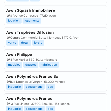
Avon Squash Immobiliere
8 Avenue Carrosses | 77210, Avon
location
logements
Avon Trophées Diffusion
Centre Commercial Butte Montceau | 77210, Avon
vente
détail
loisirs
Avon Philippe
4 Rue Marlier | 59130, Lambersart
meubles
dautres
fabrication
Avon Polymères France Sa
Rue Dutenos Le Verger | 56000, Vannes
industrie
caoutchouc
des
Avon Polymeres France
13 Rue Linière | 37600, Beaulieu-lès-loches
industrie
caoutchouc
des