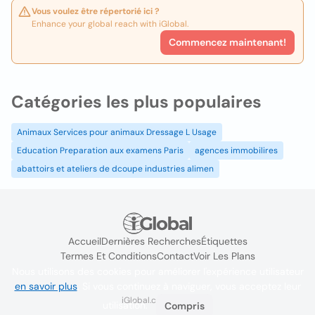
Vous voulez être répertorié ici ?
Enhance your global reach with iGlobal.
Commencez maintenant!
Catégories les plus populaires
Animaux Services pour animaux Dressage L Usage
Education Preparation aux examens Paris
agences immobilires
abattoirs et ateliers de dcoupe industries alimen
Accueil
Dernières Recherches
Étiquettes
Termes Et Conditions
Contact
Voir Les Plans
Nous utilisons des cookies pour améliorer l'expérience utilisateur
en savoir plus
. Si vous continuez à naviguer, vous acceptez leur
iGlobal.co @ 2024
utilisation.
Compris