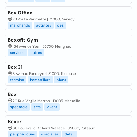
Box Office
23 Route Périmètre | 74000, Annecy
marchands
activités
des
Box'ofit Gym
134 Avenue Yser | 33700, Merignac
services
autres
Box 31
8 Avenue Fondeyre | 31000, Toulouse
terrains
immobiliers
biens
Box
20 Rue Virgile Marron | 13005, Marseille
spectacle
arts
vivant
Boxer
60 Boulevard Richard Wallace | 92800, Puteaux
périphériques
spécialisé
détail