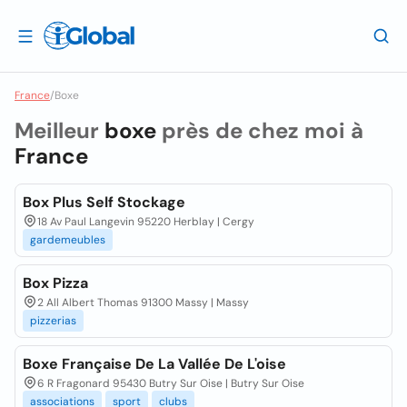
France
/
Boxe
Meilleur
boxe
près de chez moi à
France
Box Plus Self Stockage
18 Av Paul Langevin 95220 Herblay | Cergy
gardemeubles
Box Pizza
2 All Albert Thomas 91300 Massy | Massy
pizzerias
Boxe Française De La Vallée De L'oise
6 R Fragonard 95430 Butry Sur Oise | Butry Sur Oise
associations
sport
clubs