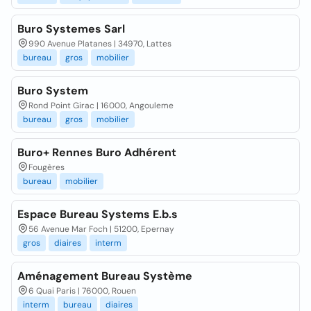
Buro Systemes Sarl
990 Avenue Platanes | 34970, Lattes
bureau
gros
mobilier
Buro System
Rond Point Girac | 16000, Angouleme
bureau
gros
mobilier
Buro+ Rennes Buro Adhérent
Fougères
bureau
mobilier
Espace Bureau Systems E.b.s
56 Avenue Mar Foch | 51200, Epernay
gros
diaires
interm
Aménagement Bureau Système
6 Quai Paris | 76000, Rouen
interm
bureau
diaires