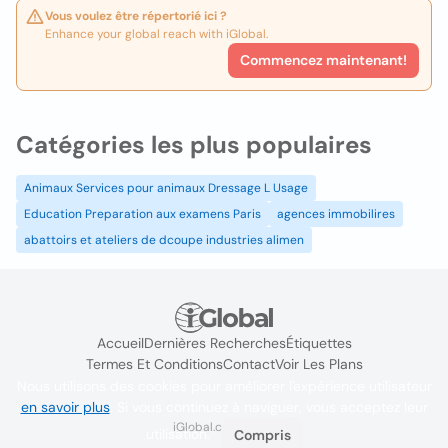
Vous voulez être répertorié ici ?
Enhance your global reach with iGlobal.
Commencez maintenant!
Catégories les plus populaires
Animaux Services pour animaux Dressage L Usage
Education Preparation aux examens Paris
agences immobilires
abattoirs et ateliers de dcoupe industries alimen
Accueil
Dernières Recherches
Étiquettes
Termes Et Conditions
Contact
Voir Les Plans
Nous utilisons des cookies pour améliorer l'expérience utilisateur
en savoir plus
. Si vous continuez à naviguer, vous acceptez leur
iGlobal.co @ 2024
utilisation.
Compris