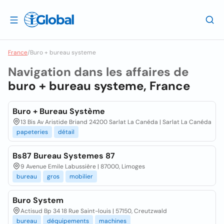
France
/
Buro + bureau systeme
Navigation dans les affaires de
buro + bureau systeme, France
Buro + Bureau Système
13 Bis Av Aristide Briand 24200 Sarlat La Canéda | Sarlat La Canéda
papeteries
détail
Bs87 Bureau Systemes 87
9 Avenue Emile Labussière | 87000, Limoges
bureau
gros
mobilier
Buro System
Actisud Bp 34 18 Rue Saint-louis | 57150, Creutzwald
bureau
déquipements
machines