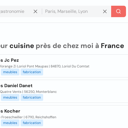
eur
cuisine
près de chez moi à
France
es Jc Pez
'orange Zi Loriol Pont Maupas | 84870, Loriol Du Comtat
meubles
fabrication
s Daniel Danet
 Quatre Vents | 56250, Monterblanc
meubles
fabrication
es Kocher
 Froeschwiller | 67110, Reichshoffen
meubles
fabrication