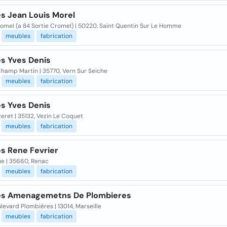
es Jean Louis Morel
romel (a 84 Sortie Cromel) | 50220, Saint Quentin Sur Le Homme
meubles
fabrication
es Yves Denis
Champ Martin | 35770, Vern Sur Seiche
meubles
fabrication
es Yves Denis
eret | 35132, Vezin Le Coquet
meubles
fabrication
es Rene Fevrier
ue | 35660, Renac
meubles
fabrication
es Amenagemetns De Plombieres
levard Plombières | 13014, Marseille
meubles
fabrication