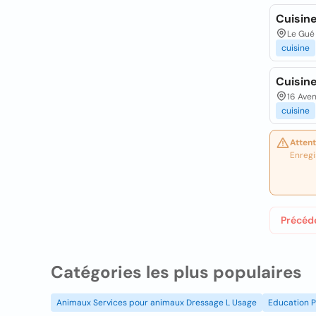
Cuisin
Le Gué 
cuisine
Cuisin
16 Ave
cuisine
Attent
Enregi
Précéd
Catégories les plus populaires
Animaux Services pour animaux Dressage L Usage
Education P