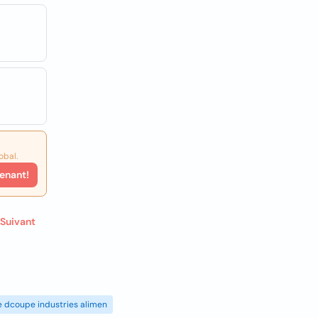
obal.
enant!
Suivant
de dcoupe industries alimen