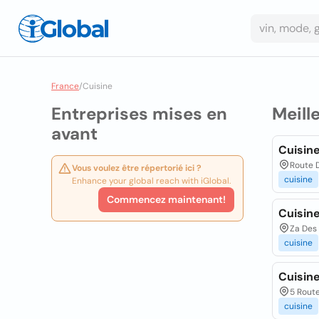
France
/
Cuisine
Entreprises mises en
Meill
avant
Cuisin
Route D
Vous voulez être répertorié ici ?
cuisine
Enhance your global reach with iGlobal.
Commencez maintenant!
Cuisine
Za Des
cuisine
Cuisin
5 Route
cuisine