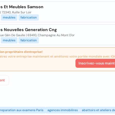
es Et Meubles Samson
| 72340, Ruille Sur Loir
meubles
fabrication
es Nouvelles Generation Cng
nue Gén De Gaulle | 69410, Champagne Au Mont D'or
meubles
fabrication
ion propriétaire d'entreprise!
strez votre entreprise maintenant et améliorez votre portée mondiale avec iGl
Inscrivez-vous maint
ent
reparation aux examens Paris
agences immobilires
abattoirs et ateliers 