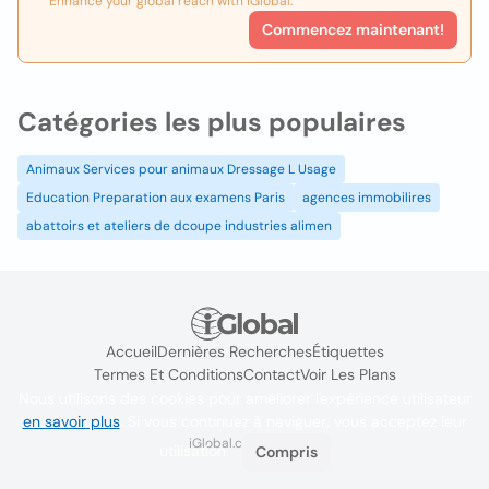
Enhance your global reach with iGlobal.
Commencez maintenant!
Catégories les plus populaires
Animaux Services pour animaux Dressage L Usage
Education Preparation aux examens Paris
agences immobilires
abattoirs et ateliers de dcoupe industries alimen
Accueil
Dernières Recherches
Étiquettes
Termes Et Conditions
Contact
Voir Les Plans
Nous utilisons des cookies pour améliorer l'expérience utilisateur
en savoir plus
. Si vous continuez à naviguer, vous acceptez leur
iGlobal.co @ 2024
utilisation.
Compris