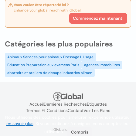
Vous voulez être répertorié ici ?
Enhance your global reach with iGlobal.
Commencez maintenant!
Catégories les plus populaires
Animaux Services pour animaux Dressage L Usage
Education Preparation aux examens Paris
agences immobilires
abattoirs et ateliers de dcoupe industries alimen
Accueil
Dernières Recherches
Étiquettes
Termes Et Conditions
Contact
Voir Les Plans
Nous utilisons des cookies pour améliorer l'expérience utilisateur
en savoir plus
. Si vous continuez à naviguer, vous acceptez leur
iGlobal.co @ 2024
utilisation.
Compris