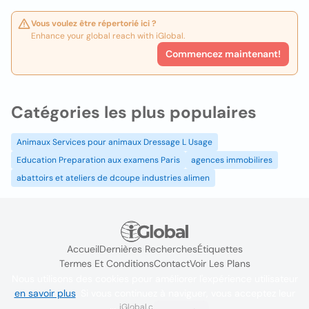
Vous voulez être répertorié ici ?
Enhance your global reach with iGlobal.
Commencez maintenant!
Catégories les plus populaires
Animaux Services pour animaux Dressage L Usage
Education Preparation aux examens Paris
agences immobilires
abattoirs et ateliers de dcoupe industries alimen
Accueil
Dernières Recherches
Étiquettes
Termes Et Conditions
Contact
Voir Les Plans
Nous utilisons des cookies pour améliorer l'expérience utilisateur
en savoir plus
. Si vous continuez à naviguer, vous acceptez leur
iGlobal.co @ 2024