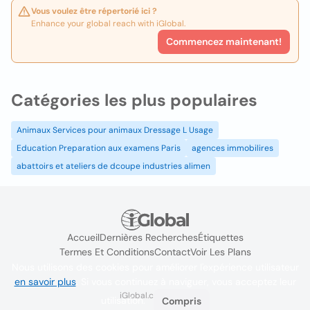
Vous voulez être répertorié ici ?
Enhance your global reach with iGlobal.
Commencez maintenant!
Catégories les plus populaires
Animaux Services pour animaux Dressage L Usage
Education Preparation aux examens Paris
agences immobilires
abattoirs et ateliers de dcoupe industries alimen
Accueil
Dernières Recherches
Étiquettes
Termes Et Conditions
Contact
Voir Les Plans
Nous utilisons des cookies pour améliorer l'expérience utilisateur
en savoir plus
. Si vous continuez à naviguer, vous acceptez leur
iGlobal.co @ 2024
utilisation.
Compris