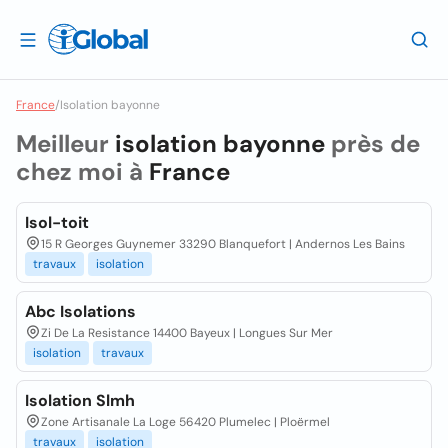
France
/
Isolation bayonne
Meilleur
isolation bayonne
près de
chez moi à
France
Isol-toit
15 R Georges Guynemer 33290 Blanquefort | Andernos Les Bains
travaux
isolation
Abc Isolations
Zi De La Resistance 14400 Bayeux | Longues Sur Mer
isolation
travaux
Isolation Slmh
Zone Artisanale La Loge 56420 Plumelec | Ploërmel
travaux
isolation