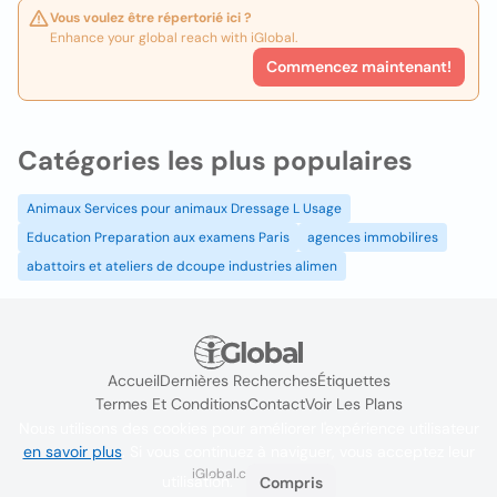
Vous voulez être répertorié ici ?
Enhance your global reach with iGlobal.
Commencez maintenant!
Catégories les plus populaires
Animaux Services pour animaux Dressage L Usage
Education Preparation aux examens Paris
agences immobilires
abattoirs et ateliers de dcoupe industries alimen
Accueil
Dernières Recherches
Étiquettes
Termes Et Conditions
Contact
Voir Les Plans
Nous utilisons des cookies pour améliorer l'expérience utilisateur
en savoir plus
. Si vous continuez à naviguer, vous acceptez leur
iGlobal.co @ 2024
utilisation.
Compris