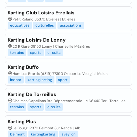
Karting Club Loisirs Etrellais
Petit Roland 35370 Etrelles | Etrelles
éducatives
culturelles
associations
Karting Loisirs De Lonny
20 R Gare 08150 Lonny | Charleville Mézières
terrains
sports
circuits
Karting Buffo
Ham Les Etards (d319) 77390 Ozouer Le Voulgis | Melun
indoor
kartingkarting
sport
Karting De Torreilles
Che Mas Capellans Rte Départementale 11e 66440 Tor | Torreilles
terrains
sports
circuits
Karting Plus
Le Bourg 12370 Belmont Sur Rance | Albi
belmont
kartingkarting
aveyron