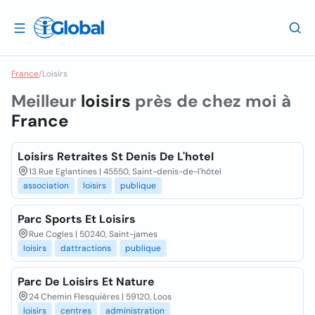
France
/
Loisirs
Meilleur
loisirs
près de chez moi à
France
Loisirs Retraites St Denis De L'hotel
13 Rue Eglantines | 45550, Saint-denis-de-l'hôtel
association
loisirs
publique
Parc Sports Et Loisirs
Rue Cogles | 50240, Saint-james
loisirs
dattractions
publique
Parc De Loisirs Et Nature
24 Chemin Flesquières | 59120, Loos
loisirs
centres
administration