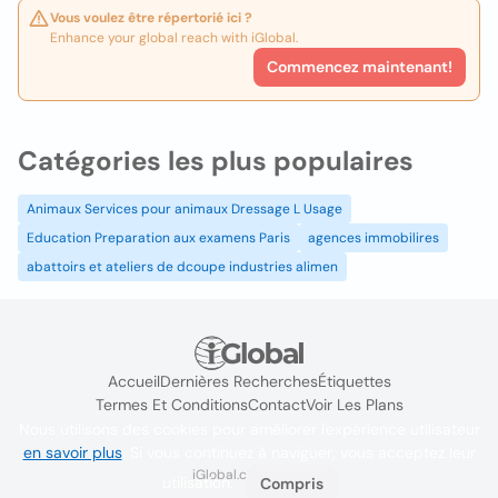
Vous voulez être répertorié ici ?
Enhance your global reach with iGlobal.
Commencez maintenant!
Catégories les plus populaires
Animaux Services pour animaux Dressage L Usage
Education Preparation aux examens Paris
agences immobilires
abattoirs et ateliers de dcoupe industries alimen
Accueil
Dernières Recherches
Étiquettes
Termes Et Conditions
Contact
Voir Les Plans
Nous utilisons des cookies pour améliorer l'expérience utilisateur
en savoir plus
. Si vous continuez à naviguer, vous acceptez leur
iGlobal.co @ 2024
utilisation.
Compris