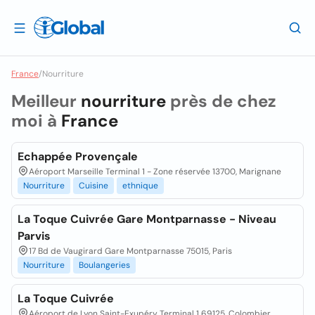
France
/
Nourriture
Meilleur
nourriture
près de chez
moi à
France
Echappée Provençale
Aéroport Marseille Terminal 1 - Zone réservée 13700, Marignane
Nourriture
Cuisine
ethnique
La Toque Cuivrée Gare Montparnasse - Niveau
Parvis
17 Bd de Vaugirard Gare Montparnasse 75015, Paris
Nourriture
Boulangeries
La Toque Cuivrée
Aéroport de Lyon Saint-Exupéry Terminal 1 69125, Colombier