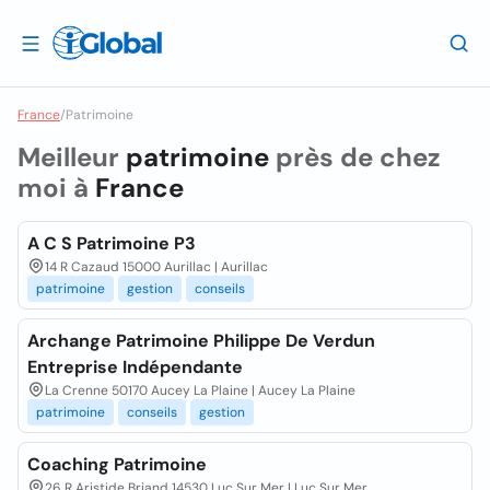
France
/
Patrimoine
Meilleur
patrimoine
près de chez
moi à
France
A C S Patrimoine P3
14 R Cazaud 15000 Aurillac | Aurillac
patrimoine
gestion
conseils
Archange Patrimoine Philippe De Verdun
Entreprise Indépendante
La Crenne 50170 Aucey La Plaine | Aucey La Plaine
patrimoine
conseils
gestion
Coaching Patrimoine
26 R Aristide Briand 14530 Luc Sur Mer | Luc Sur Mer