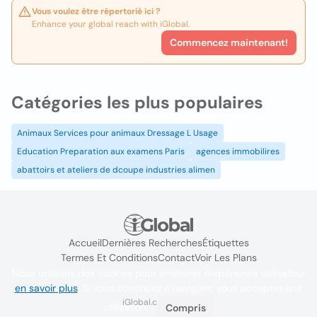
Vous voulez être répertorié ici ?
Enhance your global reach with iGlobal.
Commencez maintenant!
Catégories les plus populaires
Animaux Services pour animaux Dressage L Usage
Education Preparation aux examens Paris
agences immobilires
abattoirs et ateliers de dcoupe industries alimen
Accueil
Dernières Recherches
Étiquettes
Termes Et Conditions
Contact
Voir Les Plans
Nous utilisons des cookies pour améliorer l'expérience utilisateur
en savoir plus
. Si vous continuez à naviguer, vous acceptez leur
iGlobal.co @ 2024
utilisation.
Compris