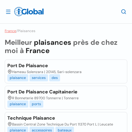
France
/
Plaisances
Meilleur
plaisances
près de chez
moi à
France
Port De Plaisance
Hameau Solenzara | 20145, Sari-solenzara
plaisance
services
des
Port De Plaisance Capitainerie
R Bonneterie 89700 Tonnerre | Tonnerre
plaisance
ports
Technique Plaisance
Bassin Central Zone Technique Du Port 11370 Port L | Leucate
plaisance
accessoires
bateaux