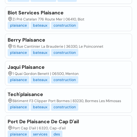
Biot Services Plaisance
Zi Pré Catelan 776 Route Mer | 06410, Biot
plaisance
bateaux
construction
Berry Plaisance
15 Rue Cantinier La Brauderie | 36330, Le Poinconnet
plaisance
bateaux
construction
Jaqui Plaisance
1 Quai Gordon Benett | 06500, Menton
plaisance
bateaux
construction
Tech'plaisance
Bâtiment F3 Clipper Port Bormes | 83230, Bormes Les Mimosas
plaisance
bateaux
construction
Port De Plaisance De Cap D'ail
Port Cap D'ail | 6320, Cap-d'ail
plaisance
services
des