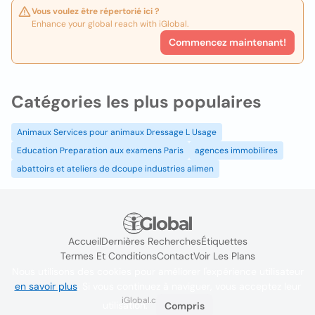
Vous voulez être répertorié ici ?
Enhance your global reach with iGlobal.
Commencez maintenant!
Catégories les plus populaires
Animaux Services pour animaux Dressage L Usage
Education Preparation aux examens Paris
agences immobilires
abattoirs et ateliers de dcoupe industries alimen
Accueil
Dernières Recherches
Étiquettes
Termes Et Conditions
Contact
Voir Les Plans
Nous utilisons des cookies pour améliorer l'expérience utilisateur
en savoir plus
. Si vous continuez à naviguer, vous acceptez leur
iGlobal.co @ 2024
utilisation.
Compris