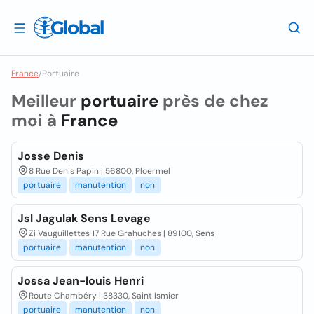
France
/
Portuaire
Meilleur
portuaire
près de chez
moi à
France
Josse Denis
8 Rue Denis Papin | 56800, Ploermel
portuaire
manutention
non
Jsl Jagulak Sens Levage
Zi Vauguillettes 17 Rue Grahuches | 89100, Sens
portuaire
manutention
non
Jossa Jean-louis Henri
Route Chambéry | 38330, Saint Ismier
portuaire
manutention
non