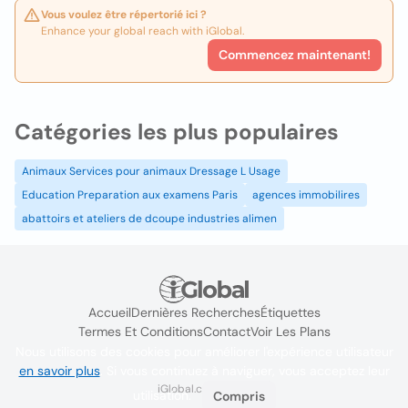
Vous voulez être répertorié ici ?
Enhance your global reach with iGlobal.
Commencez maintenant!
Catégories les plus populaires
Animaux Services pour animaux Dressage L Usage
Education Preparation aux examens Paris
agences immobilires
abattoirs et ateliers de dcoupe industries alimen
Accueil
Dernières Recherches
Étiquettes
Termes Et Conditions
Contact
Voir Les Plans
Nous utilisons des cookies pour améliorer l'expérience utilisateur
en savoir plus
. Si vous continuez à naviguer, vous acceptez leur
iGlobal.co @ 2024
utilisation.
Compris