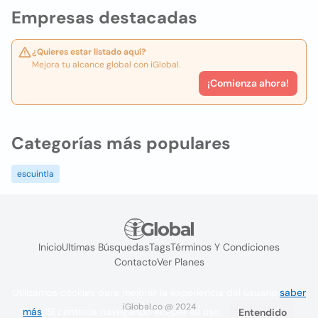
Empresas destacadas
¿Quieres estar listado aquí?
Mejora tu alcance global con iGlobal.
¡Comienza ahora!
Categorías más populares
escuintla
Inicio
Ultimas Búsquedas
Tags
Términos Y Condiciones
Contacto
Ver Planes
Utilizamos cookies para mejorar la experiencia del usuario
saber
iGlobal.co @ 2024
más
. Si continúa navegando acepta su uso.
Entendido