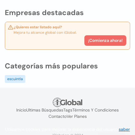
Empresas destacadas
¿Quieres estar listado aquí?
Mejora tu alcance global con iGlobal.
¡Comienza ahora!
Categorías más populares
escuintla
Inicio
Ultimas Búsquedas
Tags
Términos Y Condiciones
Contacto
Ver Planes
Utilizamos cookies para mejorar la experiencia del usuario
saber