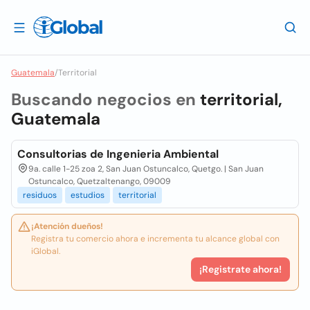
Guatemala
/
Territorial
Buscando negocios en
territorial,
Guatemala
Consultorias de Ingenieria Ambiental
9a. calle 1-25 zoa 2, San Juan Ostuncalco, Quetgo. | San Juan
Ostuncalco, Quetzaltenango, 09009
residuos
estudios
territorial
¡Atención dueños!
Registra tu comercio ahora e incrementa tu alcance global con
iGlobal.
¡Registrate ahora!