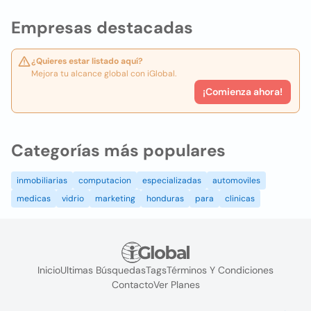
Empresas destacadas
¿Quieres estar listado aquí?
Mejora tu alcance global con iGlobal.
¡Comienza ahora!
Categorías más populares
inmobiliarias
computacion
especializadas
automoviles
medicas
vidrio
marketing
honduras
para
clinicas
Inicio
Ultimas Búsquedas
Tags
Términos Y Condiciones
Contacto
Ver Planes