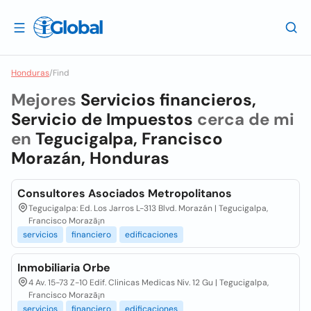
Honduras
/
Find
Mejores
Servicios financieros,
Servicio de Impuestos
cerca de mi
en
Tegucigalpa, Francisco
Morazán, Honduras
Consultores Asociados Metropolitanos
Tegucigalpa: Ed. Los Jarros L-313 Blvd. Morazán | Tegucigalpa,
Francisco Morazã¡n
servicios
financiero
edificaciones
Inmobiliaria Orbe
4 Av. 15-73 Z-10 Edif. Clinicas Medicas Niv. 12 Gu | Tegucigalpa,
Francisco Morazã¡n
servicios
financiero
edificaciones