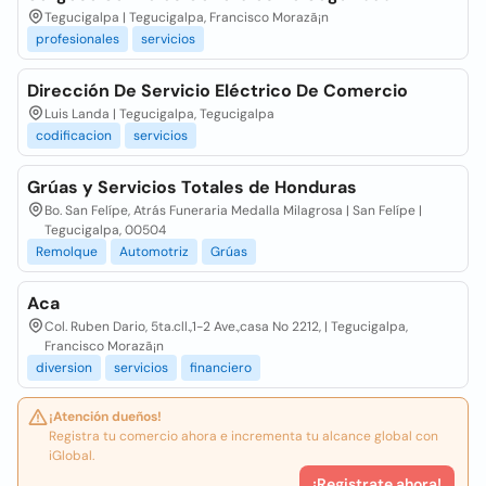
Tegucigalpa | Tegucigalpa, Francisco Morazã¡n
profesionales
servicios
Dirección De Servicio Eléctrico De Comercio
Luis Landa | Tegucigalpa, Tegucigalpa
codificacion
servicios
Grúas y Servicios Totales de Honduras
Bo. San Felípe, Atrás Funeraria Medalla Milagrosa | San Felípe |
Tegucigalpa, 00504
Remolque
Automotriz
Grúas
Aca
Col. Ruben Dario, 5ta.cll.,1-2 Ave.,casa No 2212, | Tegucigalpa,
Francisco Morazã¡n
diversion
servicios
financiero
¡Atención dueños!
Registra tu comercio ahora e incrementa tu alcance global con
iGlobal.
¡Registrate ahora!