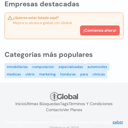
Empresas destacadas
¿Quieres estar listado aquí?
Mejora tu alcance global con iGlobal.
¡Comienza ahora!
Categorías más populares
inmobiliarias
computacion
especializadas
automoviles
medicas
vidrio
marketing
honduras
para
clinicas
Inicio
Ultimas Búsquedas
Tags
Términos Y Condiciones
Contacto
Ver Planes
Utilizamos cookies para mejorar la experiencia del usuario
saber
iGlobal.co @ 2024