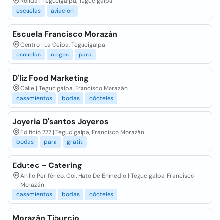
Ronda | Tegucigalpa, Tegucigalpa
escuelas
aviacion
Escuela Francisco Morazán
Centro | La Ceiba, Tegucigalpa
escuelas
ciegos
para
D'liz Food Marketing
Calle | Tegucigalpa, Francisco Morazán
casamientos
bodas
cócteles
Joyeria D'santos Joyeros
Edificio 777 | Tegucigalpa, Francisco Morazán
bodas
para
gratis
Edutec - Catering
Anillo Periférico, Col. Hato De Enmedio | Tegucigalpa, Francisco
Morazán
casamientos
bodas
cócteles
Morazán Tiburcio