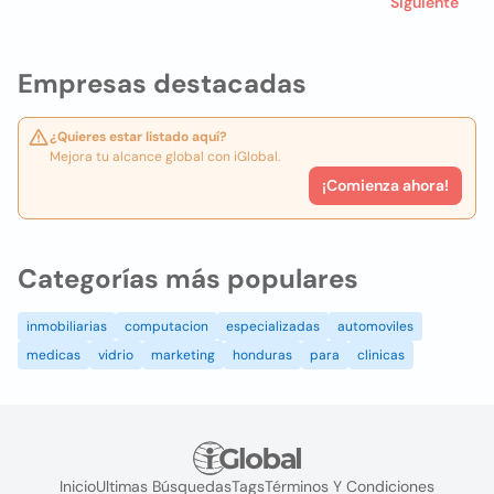
Siguiente
Empresas destacadas
¿Quieres estar listado aquí?
Mejora tu alcance global con iGlobal.
¡Comienza ahora!
Categorías más populares
inmobiliarias
computacion
especializadas
automoviles
medicas
vidrio
marketing
honduras
para
clinicas
Inicio
Ultimas Búsquedas
Tags
Términos Y Condiciones