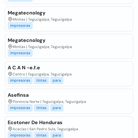
Megatecnology
Minitas | Tegucigalpa, Tegucigalpa
impresoras
Megatecnology
Minitas | Tegucigalpa, Tegucigalpa
impresoras
A C A N -e.f.e
Centro | Tegucigalpa, Tegucigalpa
impresoras
tintas
para
Asefinsa
Florencia Norte | Tegucigalpa, Tegucigalpa
impresoras
tintas
para
Ecotoner De Honduras
Acacias | San Pedro Sula, Tegucigalpa
impresoras
tintas
para