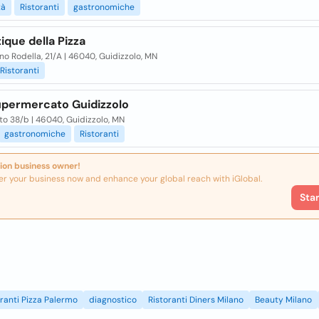
tà
Ristoranti
gastronomiche
ique della Pizza
no Rodella, 21/A | 46040, Guidizzolo, MN
Ristoranti
upermercato Guidizzolo
to 38/b | 46040, Guidizzolo, MN
gastronomiche
Ristoranti
ion business owner!
er your business now and enhance your global reach with iGlobal.
Sta
oranti Pizza Palermo
diagnostico
Ristoranti Diners Milano
Beauty Milano