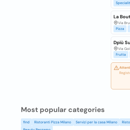
Speciali
La Bout
Via Bru
Pizza
Dpiù S
Via Goi
Frutta
Attent
Regist
Most popular categories
find
Ristoranti Pizza Milano
Servizi per la casa Milano
Rist
Beauty Bergamo