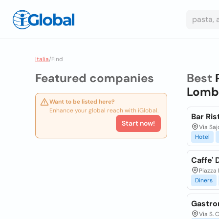
Italia
/
Find
Featured companies
Best
Lomba
Want to be listed here?
Enhance your global reach with iGlobal.
Bar Ris
Start now!
Via Saj
Hotel
Caffe' 
Piazza 
Diners
Gastro
Via S. 