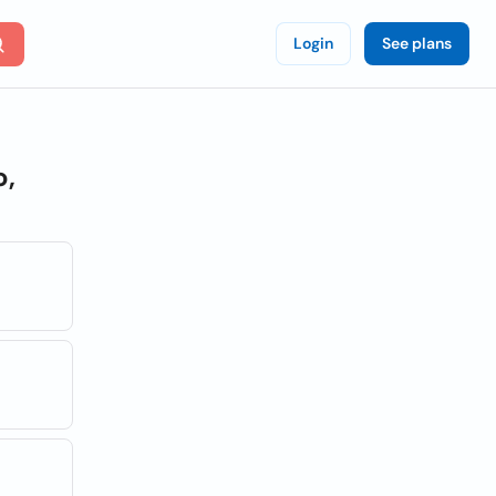
Login
See plans
o,