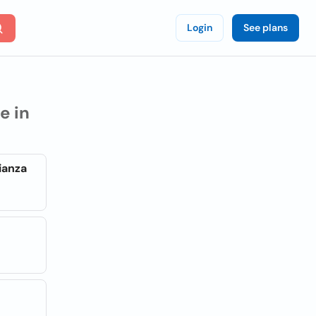
Login
See plans
e in
ianza