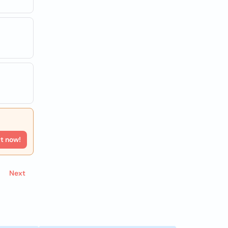
rt now!
Next