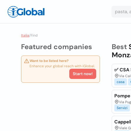
Italia
/
Find
Featured companies
Best
Monza
Want to be listed here?
Enhance your global reach with iGlobal.
✅ CSA S
Start now!
Via Cal
casa
Pompe F
Via Pug
Servizi
Cappell
Viale G