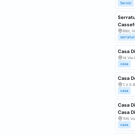
Servizi
Serratu
Cassef
89/c, V
serratur
Casa Di
14, Via
casa
Casa D
7, V. S
casa
Casa Di
Casa D
705, Vi
casa