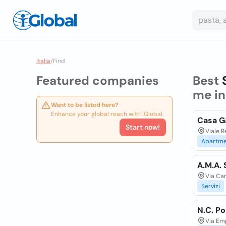
Italia
/
Find
Featured companies
Best
me i
Want to be listed here?
Enhance your global reach with iGlobal.
Casa G
Start now!
Viale R
Apartme
A.M.A. 
Via Car
Servizi
N.C. Po
Via Emp