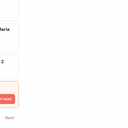
Maria
 2
rt now!
Next