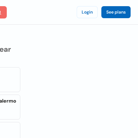
Login
See plans
ear
Palermo