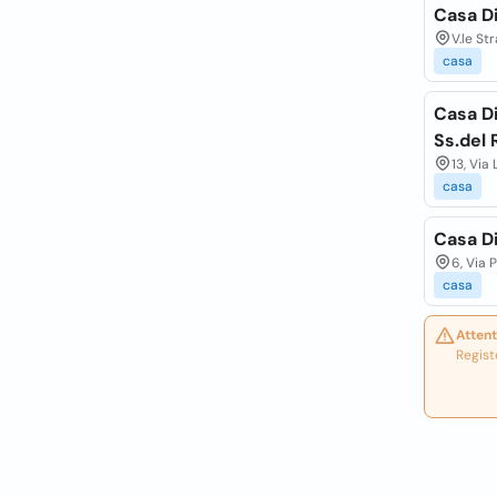
Casa Di
V.le St
casa
Casa Di
Ss.del 
13, Via
casa
Casa Di
6, Via 
casa
Attent
Regist