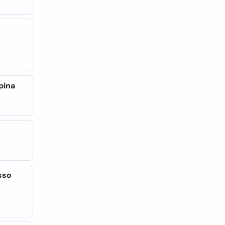
pina
sso