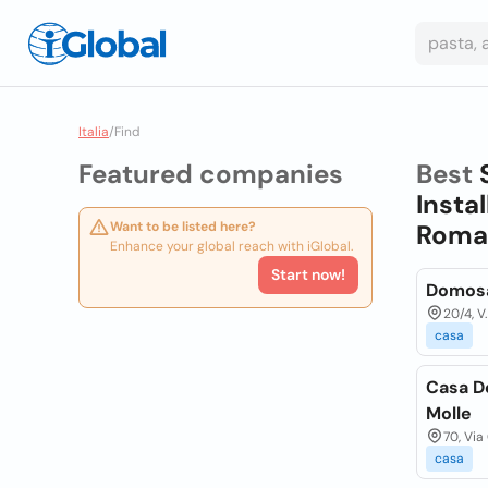
Italia
/
Find
Featured companies
Best
Insta
Want to be listed here?
Romag
Enhance your global reach with iGlobal.
Start now!
Domosat
20/4, V
casa
Casa De
Molle
70, Via
casa