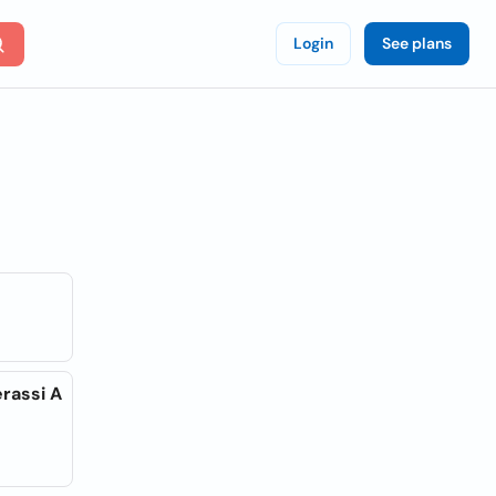
Login
See plans
rassi A