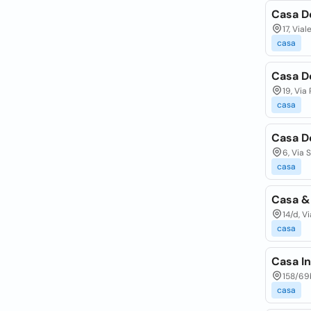
Casa De
17, Via
casa
Casa De
19, Via
casa
Casa De
6, Via 
casa
Casa & 
14/d, V
casa
Casa In
158/69b
casa