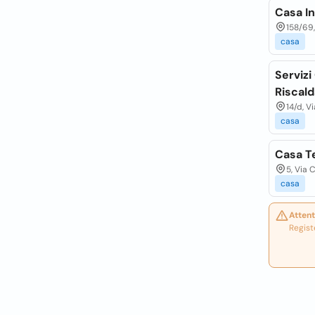
Casa In
158/69,
casa
Servizi
Riscal
14/d, V
casa
Casa T
5, Via 
casa
Attent
Regist