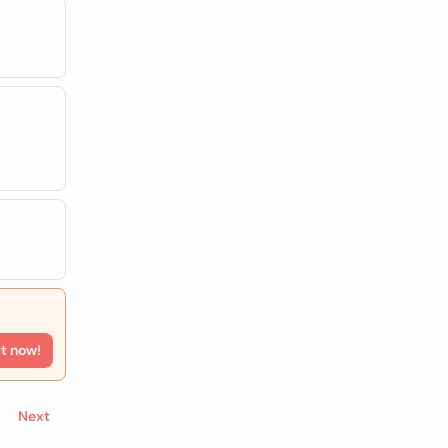
rt now!
Next