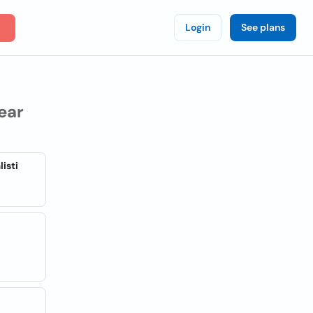
Login
See plans
ear
isti