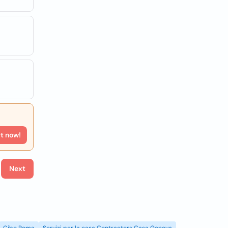
rt now!
Next