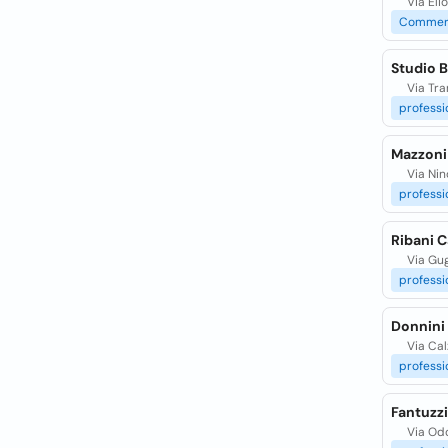
Via Eli
Commerc
Studio B
Via Tra
professi
Mazzoni
Via Nin
professi
Ribani 
Via Gug
professi
Donnini
Via Cal
professi
Fantuzzi
Via Odo