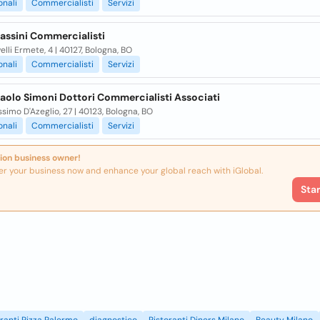
onali
Commercialisti
Servizi
assini Commercialisti
elli Ermete, 4 | 40127, Bologna, BO
onali
Commercialisti
Servizi
aolo Simoni Dottori Commercialisti Associati
simo D'Azeglio, 27 | 40123, Bologna, BO
onali
Commercialisti
Servizi
ion business owner!
er your business now and enhance your global reach with iGlobal.
Sta