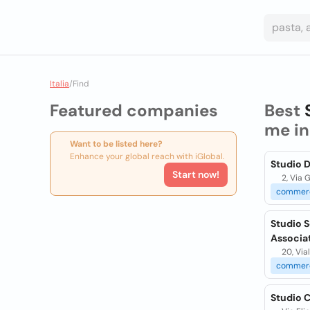
Italia
/
Find
Featured companies
Best
me i
Want to be listed here?
Enhance your global reach with iGlobal.
Studio D
Start now!
2, Via 
commerc
Studio S
Associat
20, Via
commerc
Studio C