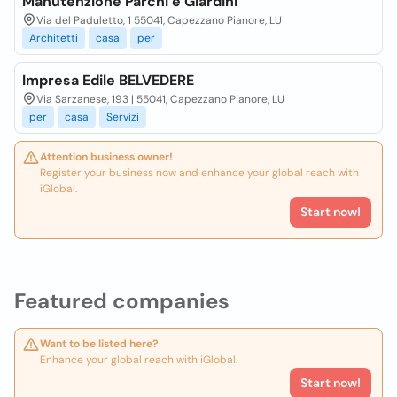
Manutenzione Parchi e Giardini
Via del Paduletto, 1 55041, Capezzano Pianore, LU
Architetti
casa
per
Impresa Edile BELVEDERE
Via Sarzanese, 193 | 55041, Capezzano Pianore, LU
per
casa
Servizi
Attention business owner!
Register your business now and enhance your global reach with
iGlobal.
Start now!
Featured companies
Want to be listed here?
Enhance your global reach with iGlobal.
Start now!