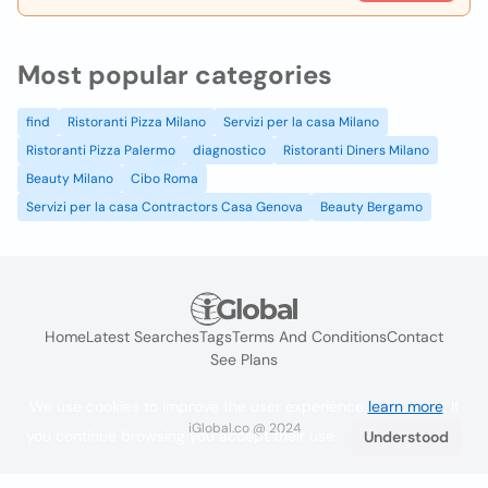
Most popular categories
find
Ristoranti Pizza Milano
Servizi per la casa Milano
Ristoranti Pizza Palermo
diagnostico
Ristoranti Diners Milano
Beauty Milano
Cibo Roma
Servizi per la casa Contractors Casa Genova
Beauty Bergamo
Home
Latest Searches
Tags
Terms And Conditions
Contact
See Plans
We use cookies to improve the user experience
learn more
. If
iGlobal.co @ 2024
you continue browsing you accept their use.
Understood