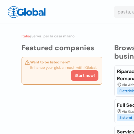
Italia
/
Servizi per la casa milano
Featured companies
Brow
busi
Want to be listed here?
Enhance your global reach with iGlobal.
Riparaz
Start now!
Roman
Via Alf
Elettrici
Full Se
Via Gus
Sistemi
Servizi