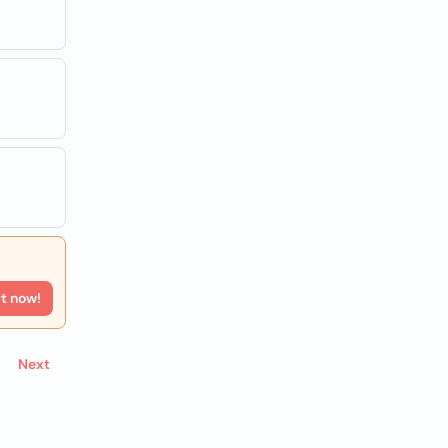
rt now!
Next