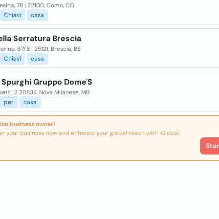
esina, 78 | 22100, Como, CO
Chiavi
casa
lla Serratura Brescia
ferino, 67/B | 25121, Brescia, BS
Chiavi
casa
 Spurghi Gruppo Dome'S
etti, 2 20834, Nova Milanese, MB
per
casa
ion business owner!
er your business now and enhance your global reach with iGlobal.
Sta