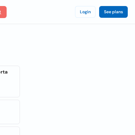
Login
See plans
orta