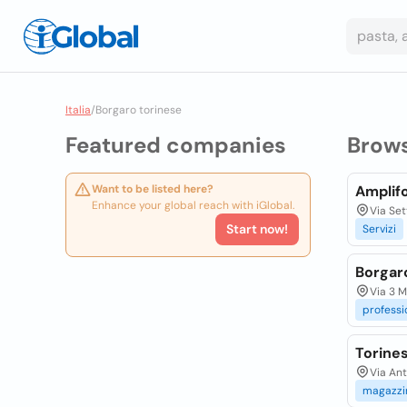
Italia
/
Borgaro torinese
Featured companies
Brow
Want to be listed here?
Amplifo
Enhance your global reach with iGlobal.
Via Set
Start now!
Servizi
Borgar
Via 3 M
professi
Torine
Via Ant
magazzi