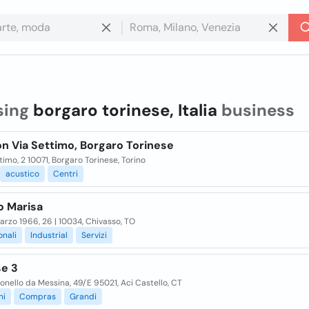
sing
borgaro torinese, Italia
business
n Via Settimo, Borgaro Torinese
timo, 2 10071, Borgaro Torinese, Torino
acustico
Centri
o Marisa
arzo 1966, 26 | 10034, Chivasso, TO
onali
Industrial
Servizi
se 3
onello da Messina, 49/E 95021, Aci Castello, CT
ni
Compras
Grandi