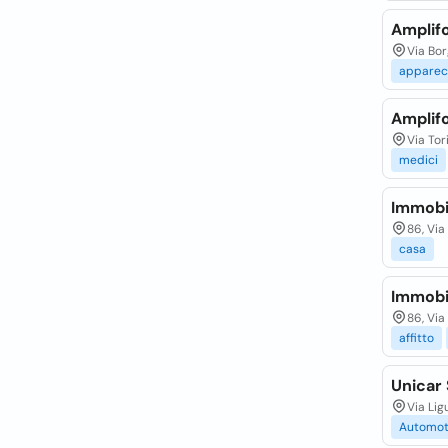
Amplifo
Via Bor
apparec
Amplifo
Via Tor
medici
Immobil
86, Via
casa
Immobil
86, Via
affitto
Unicar
Via Lig
Automot