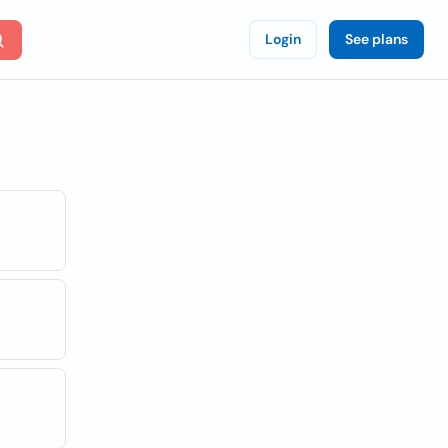
Login
See plans