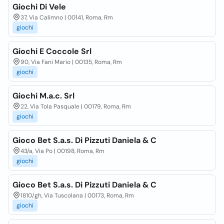
Giochi Di Vele
37, Via Calimno | 00141, Roma, Rm
giochi
Giochi E Coccole Srl
90, Via Fani Mario | 00135, Roma, Rm
giochi
Giochi M.a.c. Srl
22, Via Tola Pasquale | 00179, Roma, Rm
giochi
Gioco Bet S.a.s. Di Pizzuti Daniela & C
43/a, Via Po | 00198, Roma, Rm
giochi
Gioco Bet S.a.s. Di Pizzuti Daniela & C
1810/gh, Via Tuscolana | 00173, Roma, Rm
giochi