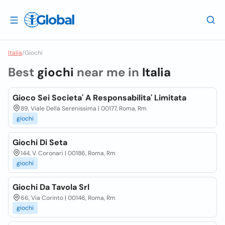
Italia
/
Giochi
Best
giochi
near me in
Italia
Gioco Sei Societa' A Responsabilita' Limitata
89, Viale Della Serenissima | 00177, Roma, Rm
giochi
Giochi Di Seta
144, V. Coronari | 00186, Roma, Rm
giochi
Giochi Da Tavola Srl
66, Via Corinto | 00146, Roma, Rm
giochi