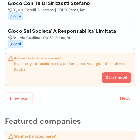
Gioco Con Te Di Sirizzotti Stefano
31, Via Fiorelli Giuseppe | 00119, Roma, Rm
giochi
Gioco Sei Societa' A Responsabilita' Limitata
3/t, Via Casilina | 00182, Roma, Rm
giochi
Attention business owner!
Register your business now and enhance your global reach with
iGlobal.
Start now!
Previous
Next
Featured companies
Want to be listed here?