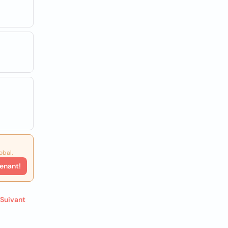
obal.
enant!
Suivant