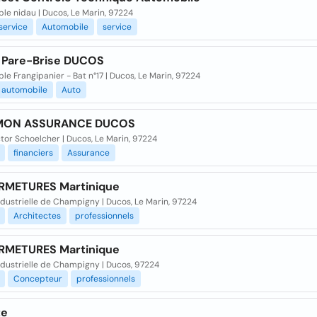
le nidau | Ducos, Le Marin, 97224
service
Automobile
service
 Pare-Brise DUCOS
e Frangipanier - Bat n°17 | Ducos, Le Marin, 97224
automobile
Auto
 MON ASSURANCE DUCOS
tor Schoelcher | Ducos, Le Marin, 97224
financiers
Assurance
RMETURES Martinique
dustrielle de Champigny | Ducos, Le Marin, 97224
Architectes
professionnels
RMETURES Martinique
ndustrielle de Champigny | Ducos, 97224
Concepteur
professionnels
te