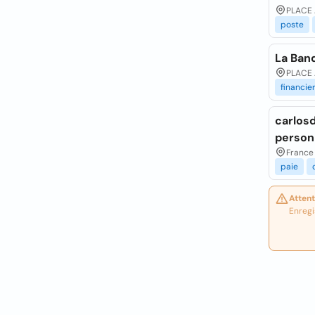
PLACE 
poste
La Ban
PLACE 
financie
carlos
person
France 
paie
Attent
Enregi