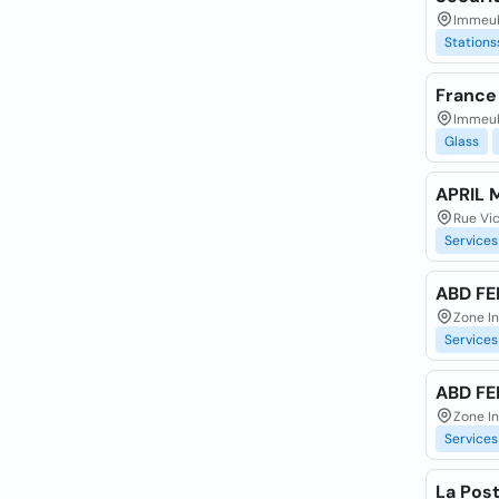
Immeub
Stations
France
Immeubl
Glass
APRIL
Rue Vic
Services
ABD FE
Zone In
Services
ABD FE
Zone I
Services
La Pos