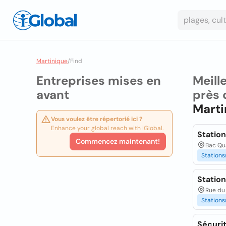
Martinique
/
Find
Entreprises mises en
Meill
avant
près 
Marti
Vous voulez être répertorié ici ?
Enhance your global reach with iGlobal.
Statio
Commencez maintenant!
Bac Qua
Stations
Statio
Rue du 
Stations
Sécuri