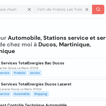
eur
Automobile, Stations service et ser
de chez moi à
Ducos, Martinique,
nique
n Services TotalEnergies Bac Ducos
rtier Ducos, Le Marin, 97224
service
Produits
service
n Services TotalEnergies Ducos Lazaret
Lazaret Ducos, Le Marin, 97224
service
Automobile
Shopping
test Contrôle Technique Automobile