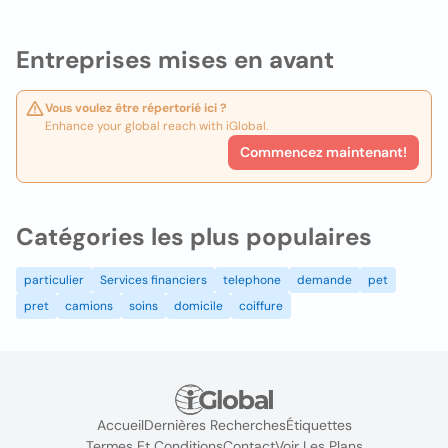
Entreprises mises en avant
Vous voulez être répertorié ici ?
Enhance your global reach with iGlobal.
Commencez maintenant!
Catégories les plus populaires
particulier
Services financiers
telephone
demande
pet
pret
camions
soins
domicile
coiffure
Accueil
Dernières Recherches
Étiquettes
Termes Et Conditions
Contact
Voir Les Plans