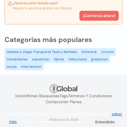
¿Quieres estar listado aquí?
Mejora tu alcance global con iGlobal.
¡Comienza ahora!
Categorías más populares
Hoteles y Viajes Transporte Taxis y Remises
tintoreria
circuito
inmobiliarias
exposicion
tijeras
infecciosos
grabacion
acuna
intervencion
Inicio
Ultimas Búsquedas
Tags
Términos Y Condiciones
Contacto
Ver Planes
Utilizamos cookies para mejorar la experiencia del usuario
saber
iGlobal.co @ 2024
más
. Si continúa navegando acepta su uso.
Entendido