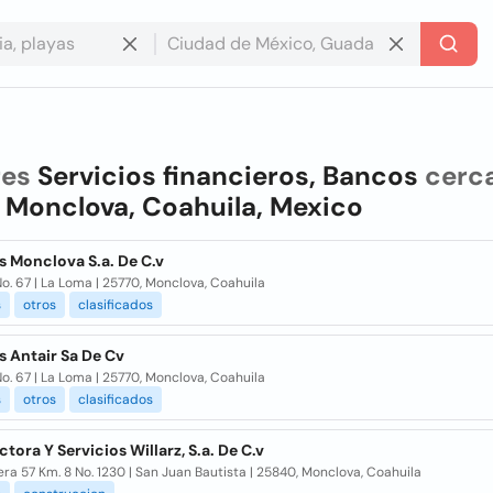
res
Servicios financieros, Bancos
cerc
n
Monclova, Coahuila, Mexico
s Monclova S.a. De C.v
o. 67 | La Loma | 25770, Monclova, Coahuila
s
otros
clasificados
s Antair Sa De Cv
o. 67 | La Loma | 25770, Monclova, Coahuila
s
otros
clasificados
tora Y Servicios Willarz, S.a. De C.v
ra 57 Km. 8 No. 1230 | San Juan Bautista | 25840, Monclova, Coahuila