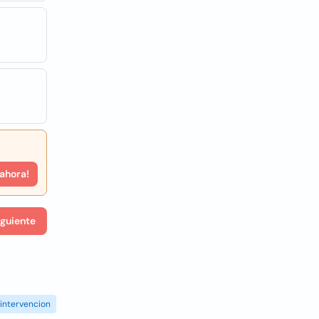
 ahora!
iguiente
intervencion