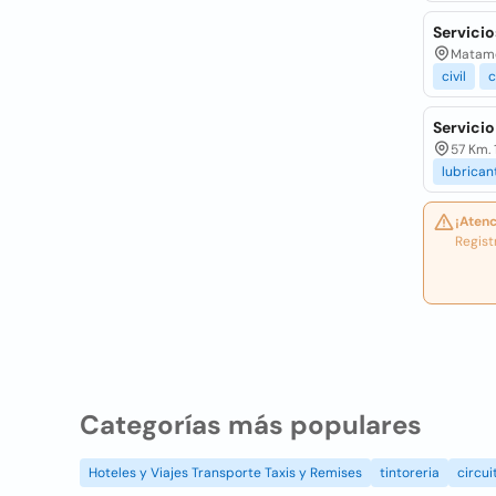
Servicio
Matamo
civil
c
Servicio
57 Km. 
lubrican
¡Atenc
Regist
Categorías más populares
Hoteles y Viajes Transporte Taxis y Remises
tintoreria
circui