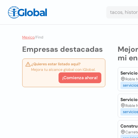
Mexico
/
Find
Empresas destacadas
Mejo
mi e
¿Quieres estar listado aquí?
Mejora tu alcance global con iGlobal.
Servicio
¡Comienza ahora!
Roble N
servicio
Servicio
Roble N
servicio
Construc
Carrete