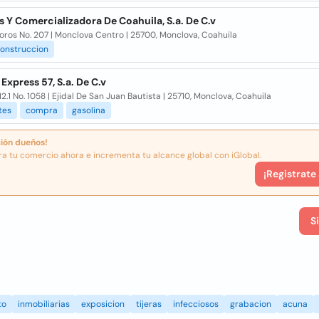
s Y Comercializadora De Coahuila, S.a. De C.v
ros No. 207 | Monclova Centro | 25700, Monclova, Coahuila
onstruccion
 Express 57, S.a. De C.v
12.1 No. 1058 | Ejidal De San Juan Bautista | 25710, Monclova, Coahuila
tes
compra
gasolina
ión dueños!
ra tu comercio ahora e incrementa tu alcance global con iGlobal.
¡Registrate
S
to
inmobiliarias
exposicion
tijeras
infecciosos
grabacion
acuna