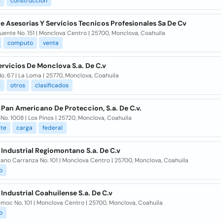
s
construccion
e Asesorias Y Servicios Tecnicos Profesionales Sa De Cv
uente No. 151 | Monclova Centro | 25700, Monclova, Coahuila
computo
venta
rvicios De Monclova S.a. De C.v
o. 67 | La Loma | 25770, Monclova, Coahuila
s
otros
clasificados
 Pan Americano De Proteccion, S.a. De C.v.
 No. 1008 | Los Pinos | 25720, Monclova, Coahuila
rte
carga
federal
 Industrial Regiomontano S.a. De C.v
ano Carranza No. 101 | Monclova Centro | 25700, Monclova, Coahuila
o
 Industrial Coahuilense S.a. De C.v
moc No. 101 | Monclova Centro | 25700, Monclova, Coahuila
o