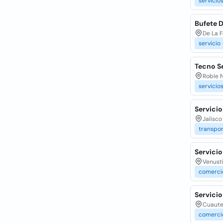
servicio
Bufete D
De La F
servicio
Tecno Se
Roble N
servicio
Servicio
Jalisco
transpo
Servicio
Venusti
comerci
Servicio
Cuaute
comerci