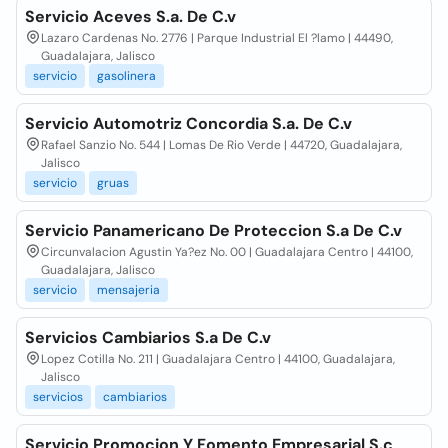
Servicio Aceves S.a. De C.v
Lazaro Cardenas No. 2776 | Parque Industrial El ?lamo | 44490,
Guadalajara, Jalisco
servicio
gasolinera
Servicio Automotriz Concordia S.a. De C.v
Rafael Sanzio No. 544 | Lomas De Rio Verde | 44720, Guadalajara,
Jalisco
servicio
gruas
Servicio Panamericano De Proteccion S.a De C.v
Circunvalacion Agustin Ya?ez No. 00 | Guadalajara Centro | 44100,
Guadalajara, Jalisco
servicio
mensajeria
Servicios Cambiarios S.a De C.v
Lopez Cotilla No. 211 | Guadalajara Centro | 44100, Guadalajara,
Jalisco
servicios
cambiarios
Servicio Promocion Y Fomento Empresarial S.c