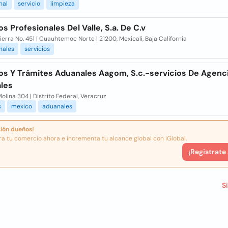
nal
servicio
limpieza
os Profesionales Del Valle, S.a. De C.v
ierra No. 451 | Cuauhtemoc Norte | 21200, Mexicali, Baja California
nales
servicios
ios Y Trámites Aduanales Aagom, S.c.-servicios De Agenc
les
olina 304 | Distrito Federal, Veracruz
s
mexico
aduanales
ión dueños!
ra tu comercio ahora e incrementa tu alcance global con iGlobal.
¡Registrate
S