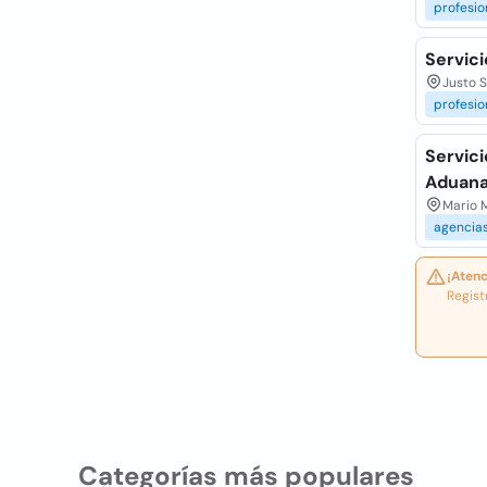
profesio
Servici
Justo S
profesio
Servic
Aduana
Mario M
agencia
¡Atenc
Regist
Categorías más populares