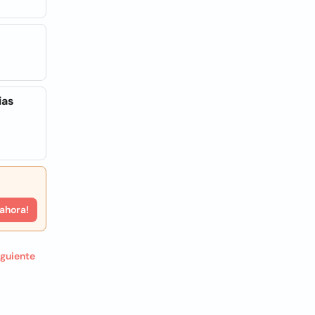
ias
 ahora!
iguiente