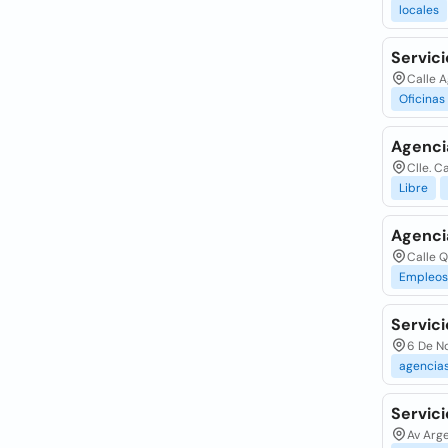
locales
Servici
Calle A
Oficinas
Agenci
Clle. C
Libre
Agenci
Calle 
Empleos
Servic
6 De N
agencia
Servici
Av Arge