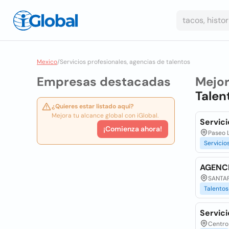
Mexico
/
Servicios profesionales, agencias de talentos
Empresas destacadas
Mejo
Talen
¿Quieres estar listado aquí?
Mejora tu alcance global con iGlobal.
Servici
¡Comienza ahora!
Paseo L
Servicio
AGENCI
SANTAF
Talentos
Servici
Centro 