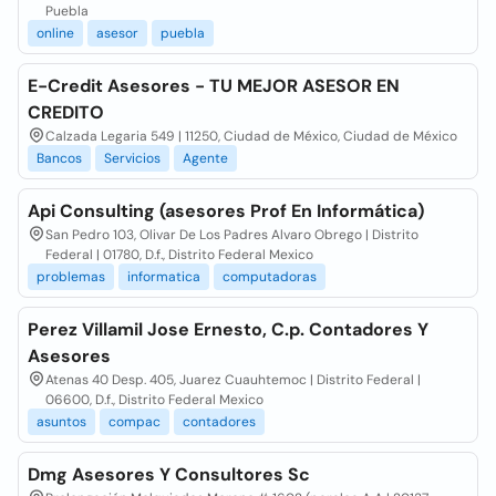
Puebla
online
asesor
puebla
E-Credit Asesores - TU MEJOR ASESOR EN
CREDITO
Calzada Legaria 549 | 11250, Ciudad de México, Ciudad de México
Bancos
Servicios
Agente
Api Consulting (asesores Prof En Informática)
San Pedro 103, Olivar De Los Padres Alvaro Obrego | Distrito
Federal | 01780, D.f., Distrito Federal Mexico
problemas
informatica
computadoras
Perez Villamil Jose Ernesto, C.p. Contadores Y
Asesores
Atenas 40 Desp. 405, Juarez Cuauhtemoc | Distrito Federal |
06600, D.f., Distrito Federal Mexico
asuntos
compac
contadores
Dmg Asesores Y Consultores Sc