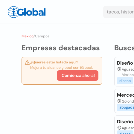
Mexico
/
Campos
Empresas destacadas
Busc
¿Quieres estar listado aquí?
Diseño
Mejora tu alcance global con iGlobal.
Aguasca
Mexico
¡Comienza ahora!
diseno
Merced
Golondr
abogad
Diseño
Aguasc