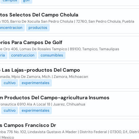
campos
golf
tos Selectos Del Campo Cholula
1105, Barrio De Xocuila San Pedro Cholula | 72760, San Pedro Cholula, Puebla
oncentracion
productos
rios Para Campos De Golf
e Oro 406, Lomas De Rosales Tampico | 89100, Tampico, Tamaulipas
ria
construccion
consumibles
 Las Lajas-productos Del Campo
onada, Mpio De Zamora, Mich. | Zamora, Michoacan
cultivo
experimentales
m Productos Del Campo-agricultura Insumos
onautica 6910 Ala A Local 18 | Juarez, Chihuahua
cultivo
experimentales
 Campos Francisco Dr
ba 776 No. 102, Lindavista Gustavo A Mader | Distrito Federal | 07300, D.f., Distr
l Mexico