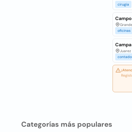
cirugia
Campos
Grandes
oficinas
Campa 
Juarez 
contado
¡Atenc
Regist
Categorías más populares