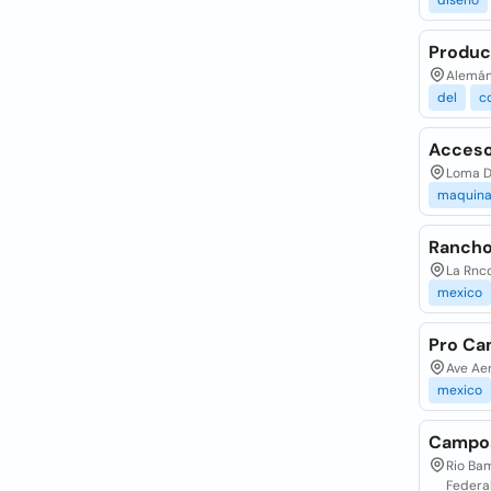
diseno
Produc
Alemán 
del
c
Acceso
Loma D
maquina
Rancho
La Rnc
mexico
Pro Ca
Ave Aer
mexico
Campos
Rio Bam
Federa