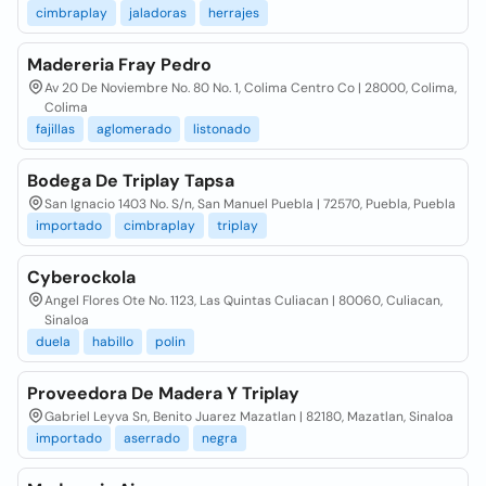
cimbraplay
jaladoras
herrajes
Madereria Fray Pedro
Av 20 De Noviembre No. 80 No. 1, Colima Centro Co | 28000, Colima,
Colima
fajillas
aglomerado
listonado
Bodega De Triplay Tapsa
San Ignacio 1403 No. S/n, San Manuel Puebla | 72570, Puebla, Puebla
importado
cimbraplay
triplay
Cyberockola
Angel Flores Ote No. 1123, Las Quintas Culiacan | 80060, Culiacan,
Sinaloa
duela
habillo
polin
Proveedora De Madera Y Triplay
Gabriel Leyva Sn, Benito Juarez Mazatlan | 82180, Mazatlan, Sinaloa
importado
aserrado
negra