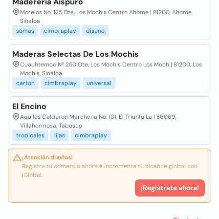
Madereria Aispuro
Morelos No. 125 Ote, Los Mochis Centro Ahome | 81200, Ahome,
Sinaloa
somos
cimbraplay
diseno
Maderas Selectas De Los Mochis
Cuauhtemoc Nº 250 Ote, Los Mochis Centro Los Moch | 81200, Los
Mochis, Sinaloa
carton
cimbraplay
universal
El Encino
Aquiles Calderon Marchena No. 101, El Triunfo La | 86069,
Villahermosa, Tabasco
tropicales
lijas
cimbraplay
¡Atención dueños!
Registra tu comercio ahora e incrementa tu alcance global con
iGlobal.
¡Registrate ahora!