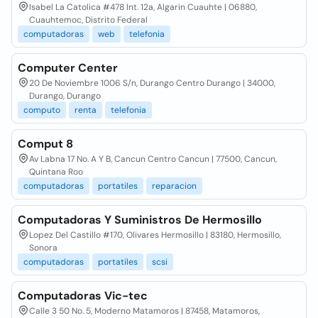
Isabel La Catolica #478 Int. 12a, Algarin Cuauhte | 06880,
Cuauhtemoc, Distrito Federal
computadoras
web
telefonia
Computer Center
20 De Noviembre 1006 S/n, Durango Centro Durango | 34000,
Durango, Durango
computo
renta
telefonia
Comput 8
Av Labna 17 No. A Y B, Cancun Centro Cancun | 77500, Cancun,
Quintana Roo
computadoras
portatiles
reparacion
Computadoras Y Suministros De Hermosillo
Lopez Del Castillo #170, Olivares Hermosillo | 83180, Hermosillo,
Sonora
computadoras
portatiles
scsi
Computadoras Vic-tec
Calle 3 50 No. 5, Moderno Matamoros | 87458, Matamoros,