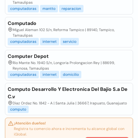
Tamaulipas
computadoras
mantto
reparacion
Computado
Miguel Aleman 102 S/n, Reforma Tampico | 89140, Tampico,
Tamaulipas
computadoras
internet
servicio
Computer Depot
Rio Mante No. 1940 S/n, Longoria Prolongacion Rey | 88699,
Reynosa, Tamaulipas
computadoras
internet
domicilio
Computo Desarrollo Y Electronica Del Bajio S.a De
C.v
Diaz Ordaz No. 1842 - A | Santa Julia | 36667, Irapuato, Guanajuato
computo
¡Atención dueños!
Registra tu comercio ahora e incrementa tu alcance global con
iGlobal.