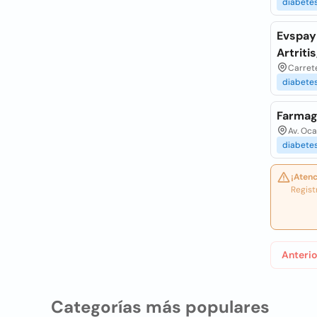
diabete
Evspay 
Artriti
Carrete
diabete
Farmag
Av. Oc
diabete
¡Atenc
Regist
Anterio
Categorías más populares