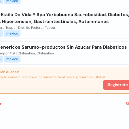
s
mexico
Estilo De Vida Y Spa Yerbabuena S.c.-obesidad, Diabetes
s, Hipertension, Gastrointestinales, Autoinmunes
ra Teapa | Distrito Federal, Teapa
s
mexico
enericos Sarumo-productos Sin Azucar Para Diabeticos
ampo 1419 | Chihuahua, Chihuahua
s
mexico
ión dueños!
ra tu comercio ahora e incrementa tu alcance global con iGlobal.
¡Registrate
r
S