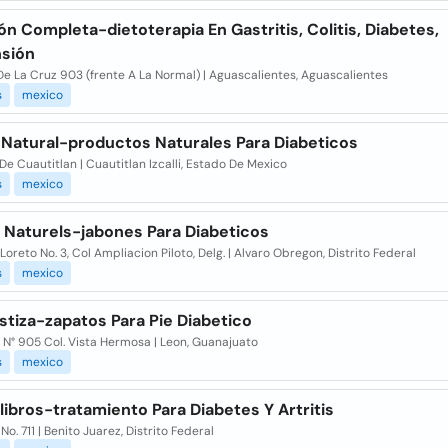
ón Completa-dietoterapia En Gastritis, Colitis, Diabetes,
nsión
e La Cruz 903 (frente A La Normal) | Aguascalientes, Aguascalientes
s
mexico
Natural-productos Naturales Para Diabeticos
e Cuautitlan | Cuautitlan Izcalli, Estado De Mexico
s
mexico
 Naturels-jabones Para Diabeticos
Loreto No. 3, Col Ampliacion Piloto, Delg. | Alvaro Obregon, Distrito Federal
s
mexico
stiza-zapatos Para Pie Diabetico
 N° 905 Col. Vista Hermosa | Leon, Guanajuato
s
mexico
ibros-tratamiento Para Diabetes Y Artritis
No. 711 | Benito Juarez, Distrito Federal