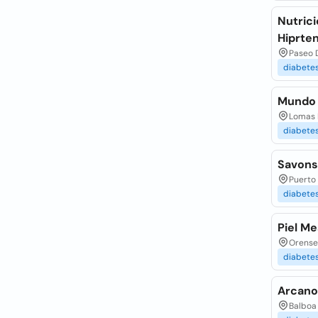
Nutrici
Hiprte
Paseo D
diabete
Mundo 
Lomas D
diabete
Savons
Puerto 
diabete
Piel Me
Orense
diabete
Arcanol
Balboa 