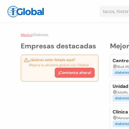
Mexico
/
Diabetes
Empresas destacadas
Mejo
¿Quieres estar listado aquí?
Centro
Mejora tu alcance global con iGlobal.
Blvd. M
¡Comienza ahora!
diabete
Unidad 
Adolfo 
diabete
Clinica
Manzano
diabete