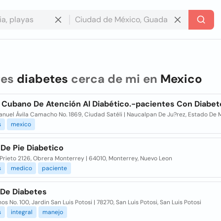
res
diabetes
cerca de mi en
Mexico
 Cubano De Atención Al Diabético.-pacientes Con Diabet
anuel Ávila Camacho No. 1869, Ciudad Satéli | Naucalpan De Ju?rez, Estado De 
s
mexico
De Pie Diabetico
Prieto 2126, Obrera Monterrey | 64010, Monterrey, Nuevo Leon
s
medico
paciente
 De Diabetes
s No. 100, Jardin San Luis Potosi | 78270, San Luis Potosi, San Luis Potosi
s
integral
manejo