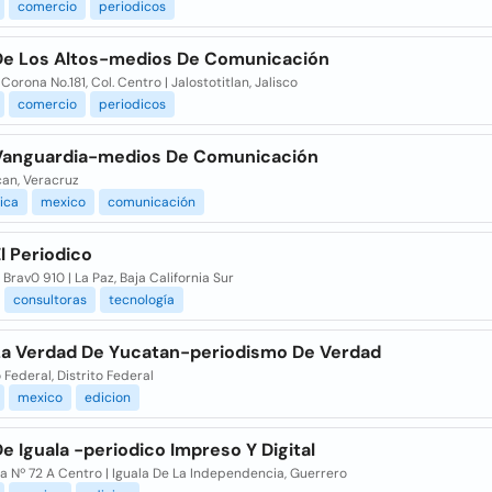
comercio
periodicos
 De Los Altos-medios De Comunicación
orona No.181, Col. Centro | Jalostotitlan, Jalisco
comercio
periodicos
 Vanguardia-medios De Comunicación
an, Veracruz
ica
mexico
comunicación
El Periodico
 Brav0 910 | La Paz, Baja California Sur
consultoras
tecnología
 La Verdad De Yucatan-periodismo De Verdad
o Federal, Distrito Federal
mexico
edicion
De Iguala -periodico Impreso Y Digital
 Nº 72 A Centro | Iguala De La Independencia, Guerrero