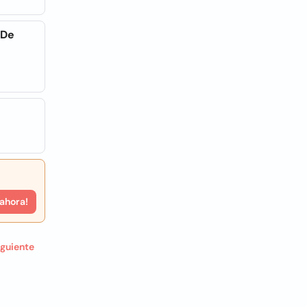
 De
 ahora!
iguiente