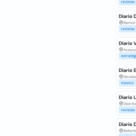
revistas
Diario
Ramon C
revistas
Diario
Acayuc
estratég
Diario 
Nicolas
mexico
Diario
Distrit
revistas
Diario 
Reforma