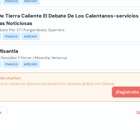
mexico
edicion
De Tierra Caliente El Debate De Los Calentanos-servicios
as Noticiosas
bato Pte. 37 | Pungarabato, Guerrero
mexico
edicion
Misantla
González Y Ferrer | Misantla, Veracruz
mexico
edicion
ión dueños!
ra tu comercio ahora e incrementa tu alcance global con iGlobal.
¡Registrate
r
S