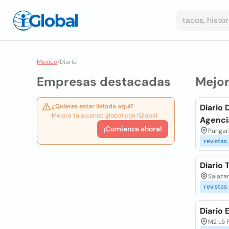
Mexico
/
Diario
Empresas destacadas
Mejo
¿Quieres estar listado aquí?
Diario 
Mejora tu alcance global con iGlobal.
Agenci
¡Comienza ahora!
Pungar
revistas
Diario 
Salaza
revistas
Diario 
M2 L5 