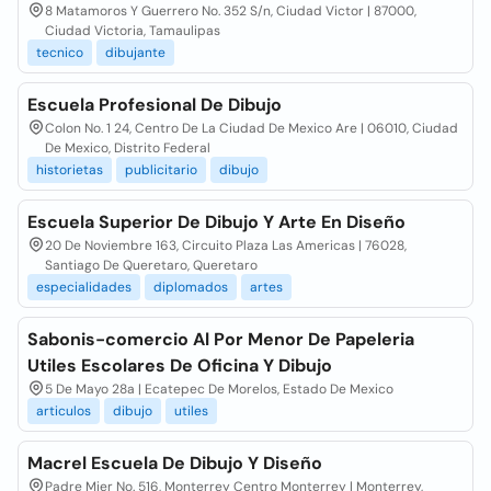
8 Matamoros Y Guerrero No. 352 S/n, Ciudad Victor | 87000,
Ciudad Victoria, Tamaulipas
tecnico
dibujante
Escuela Profesional De Dibujo
Colon No. 1 24, Centro De La Ciudad De Mexico Are | 06010, Ciudad
De Mexico, Distrito Federal
historietas
publicitario
dibujo
Escuela Superior De Dibujo Y Arte En Diseño
20 De Noviembre 163, Circuito Plaza Las Americas | 76028,
Santiago De Queretaro, Queretaro
especialidades
diplomados
artes
Sabonis-comercio Al Por Menor De Papeleria
Utiles Escolares De Oficina Y Dibujo
5 De Mayo 28a | Ecatepec De Morelos, Estado De Mexico
articulos
dibujo
utiles
Macrel Escuela De Dibujo Y Diseño
Padre Mier No. 516, Monterrey Centro Monterrey | Monterrey,