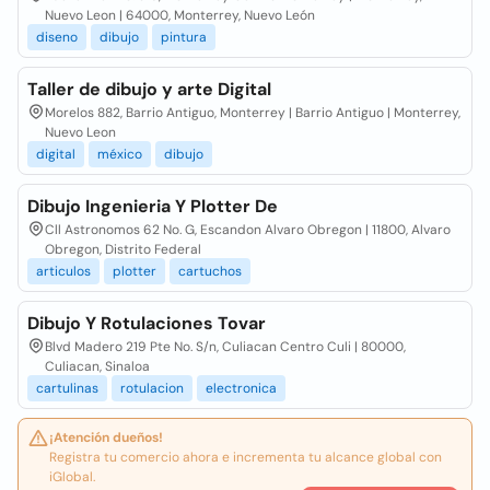
Nuevo Leon | 64000, Monterrey, Nuevo León
diseno
dibujo
pintura
Taller de dibujo y arte Digital
Morelos 882, Barrio Antiguo, Monterrey | Barrio Antiguo | Monterrey,
Nuevo Leon
digital
méxico
dibujo
Dibujo Ingenieria Y Plotter De
Cll Astronomos 62 No. G, Escandon Alvaro Obregon | 11800, Alvaro
Obregon, Distrito Federal
articulos
plotter
cartuchos
Dibujo Y Rotulaciones Tovar
Blvd Madero 219 Pte No. S/n, Culiacan Centro Culi | 80000,
Culiacan, Sinaloa
cartulinas
rotulacion
electronica
¡Atención dueños!
Registra tu comercio ahora e incrementa tu alcance global con
iGlobal.