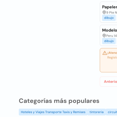
Papele
9 Pte N
dibujo
Modelo
Peru 1
dibujo
¡Atenc
Regist
Anterio
Categorías más populares
Hoteles y Viajes Transporte Taxis y Remises
tintoreria
circui