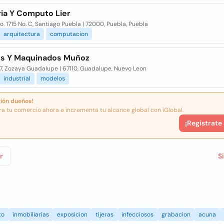
ria Y Computo Lier
o. 1715 No. C, Santiago Puebla | 72000, Puebla, Puebla
arquitectura
computacion
s Y Maquinados Muñoz
47, Zozaya Guadalupe | 67110, Guadalupe, Nuevo Leon
industrial
modelos
ión dueños!
ra tu comercio ahora e incrementa tu alcance global con iGlobal.
¡Registrate
r
S
to
inmobiliarias
exposicion
tijeras
infecciosos
grabacion
acuna