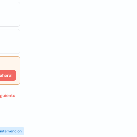
 ahora!
iguiente
intervencion