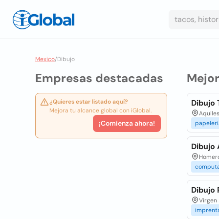
Mexico
/
Dibujo
Empresas destacadas
Mejo
¿Quieres estar listado aquí?
Dibujo
Mejora tu alcance global con iGlobal.
Aquiles
¡Comienza ahora!
papeleri
Dibujo
Homero 
comput
Dibujo
Virgen 
imprent