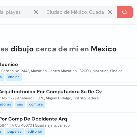
res
dibujo
cerca de mi en
Mexico
 Tecnico
 Serdan No. 2443, Mazatlan Centro Mazatlan | 82000, Mazatlan, Sinaloa
a
oficina
 Arquitectonico Por Computadora Sa De Cv
No. 527 | Anahuac | 11320, Miguel Hidalgo, Distrito Federal
adoras
sus
compra
 Por Comp De Occidente Arq
5644 1 A Cp 45070 | Guadalajara, Jalisco
a
papeles
editorial