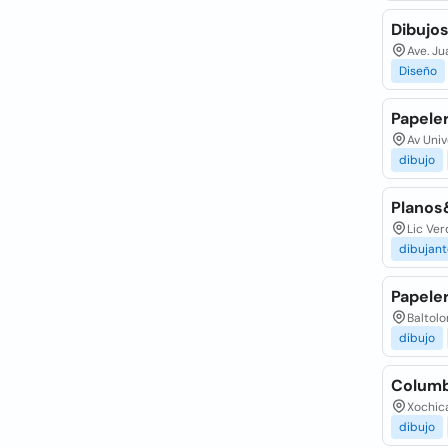
Dibujo
Ave. J
Diseño
Papeler
Av Univ
dibujo
Planos
Lic Ver
dibujant
Papele
Baltolo
dibujo
Columb
Xochica
dibujo