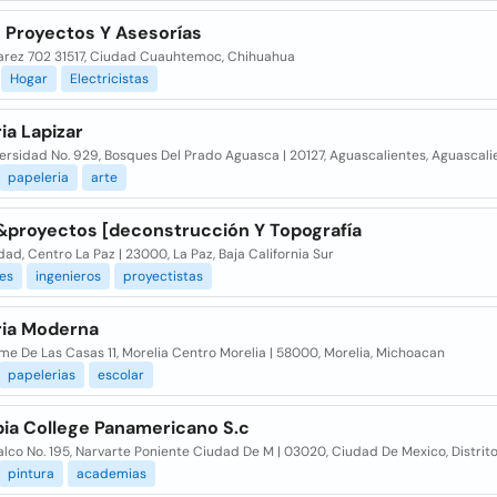
s Proyectos Y Asesorías
uarez 702 31517, Ciudad Cuauhtemoc, Chihuahua
Hogar
Electricistas
ia Lapizar
ersidad No. 929, Bosques Del Prado Aguasca | 20127, Aguascalientes, Aguascali
papeleria
arte
&proyectos [deconstrucción Y Topografía
dad, Centro La Paz | 23000, La Paz, Baja California Sur
es
ingenieros
proyectistas
ria Moderna
me De Las Casas 11, Morelia Centro Morelia | 58000, Morelia, Michoacan
papelerias
escolar
ia College Panamericano S.c
lco No. 195, Narvarte Poniente Ciudad De M | 03020, Ciudad De Mexico, Distrit
pintura
academias