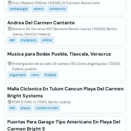
Fco I, Madero 950nte | 66550, El Carmen, Nuevo León
metalurgio
acero
consorcio
Andrea Del Carmen Cantante
Romero De Terreros 1157, Narvarte Benito Juarez | 03020, Benito
Juarez, Distrito Federal
del
myspace
online
Musica para Bodas Puebla, Tlaxcala, Veracruz
Prolongacion de la calle 25 numero 92 | Zona Angelopolis | 72000,
Puebla, puebla
organista
coro
Puebla
Malla Ciclonica En Tulum Cancun Playa Del Carmen
Bright Systems
PORTO FINO 1 | 77500, Benito Juárez
del
playa
construcción
Puertas Para Garage Tipo Americano En Playa Del
Carmen Bright S