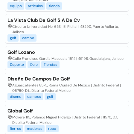
Tampico, Tamaulipas
equipo
articulos
tienda
La Vista Club De Golf S A De Cv
Circuito Universidad No. 653 | El Pitillal | 48290, Puerto Vallarta,
Jalisco
golf
campo
Golf Lozano
Calle Francisco García Mascuala 1614 | 45198, Guadalajara, Jalisco
Deporte
Ocio
Tiendas
Diseño De Campos De Golf
Aguascalientes 85-5, Roma Ciudad De Mexico | Distrito Federal |
06760, D.f., Distrito Federal Mexico
diseno
campos
golf
Global Golf
Moliere 115, Polanco Miguel Hidalgo | Distrito Federal | 11570, D.f.,
Distrito Federal Mexico
fierros
maderas
ropa