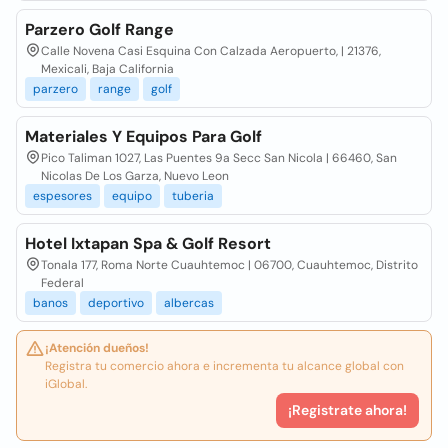
Parzero Golf Range
Calle Novena Casi Esquina Con Calzada Aeropuerto, | 21376,
Mexicali, Baja California
parzero
range
golf
Materiales Y Equipos Para Golf
Pico Taliman 1027, Las Puentes 9a Secc San Nicola | 66460, San
Nicolas De Los Garza, Nuevo Leon
espesores
equipo
tuberia
Hotel Ixtapan Spa & Golf Resort
Tonala 177, Roma Norte Cuauhtemoc | 06700, Cuauhtemoc, Distrito
Federal
banos
deportivo
albercas
¡Atención dueños!
Registra tu comercio ahora e incrementa tu alcance global con
iGlobal.
¡Registrate ahora!