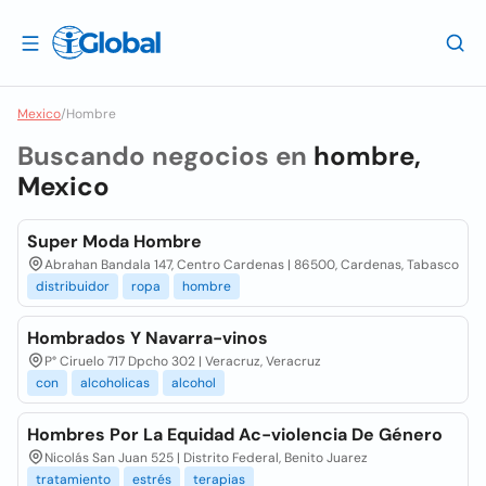
Mexico
/
Hombre
Buscando negocios en
hombre,
Mexico
Super Moda Hombre
Abrahan Bandala 147, Centro Cardenas | 86500, Cardenas, Tabasco
distribuidor
ropa
hombre
Hombrados Y Navarra-vinos
P° Ciruelo 717 Dpcho 302 | Veracruz, Veracruz
con
alcoholicas
alcohol
Hombres Por La Equidad Ac-violencia De Género
Nicolás San Juan 525 | Distrito Federal, Benito Juarez
tratamiento
estrés
terapias