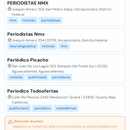
PERIODISTAS NMX
Joaquín Amaro 204, San Pedro Xalpa | Azcapotzalco, Distrito
Federal
nmx
noticias
periodistas
Periodistas Nmx
Joaquín Amaro 204 | 02719, Azcapotzalco, Distrito Federal
neurolinguistica
noticias
nmx
Periódico Picacho
San Juan De Los Lagos 502, Bosques Del Prado Sur | 20130,
Aguascalientes, Aguascalientes
revistas
publicidad
periodicos
Periodico Todoofertas
Calle Rio Panuco 2340, Revolucion Tijuana | 22400, Tijuana, Baja
California
publicitario
periodico
todoofertas
¡Atención dueños!
Registra tu comercio ahora e incrementa tu alcance global con