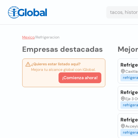
Mexico
/
Refrigeracion
Empresas destacadas
Mejo
¿Quieres estar listado aquí?
Refrige
Mejora tu alcance global con iGlobal.
Caxitla
¡Comienza ahora!
refriger
Refrige
Eje 3 O
refriger
Refrig
Av.ceyl
refriger