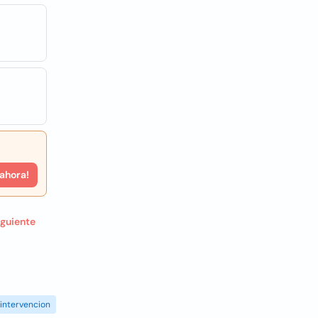
 ahora!
iguiente
intervencion