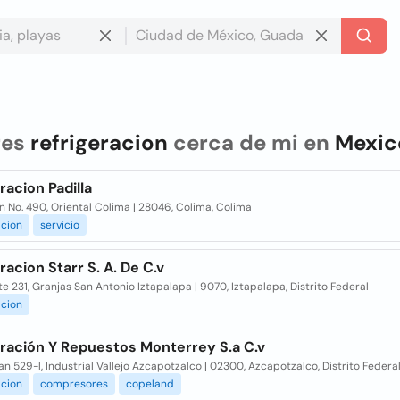
res
refrigeracion
cerca de mi en
Mexic
racion Padilla
n No. 490, Oriental Colima | 28046, Colima, Colima
acion
servicio
racion Starr S. A. De C.v
te 231, Granjas San Antonio Iztapalapa | 9070, Iztapalapa, Distrito Federal
acion
eración Y Repuestos Monterrey S.a C.v
an 529-l, Industrial Vallejo Azcapotzalco | 02300, Azcapotzalco, Distrito Federa
acion
compresores
copeland