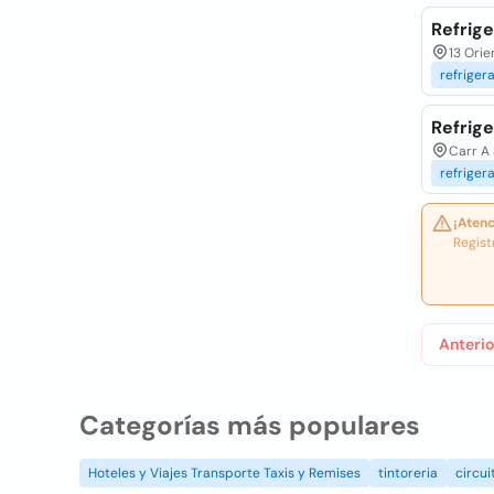
Refrige
13 Orie
refriger
Refrige
Carr A 
refriger
¡Atenc
Regist
Anterio
Categorías más populares
Hoteles y Viajes Transporte Taxis y Remises
tintoreria
circui