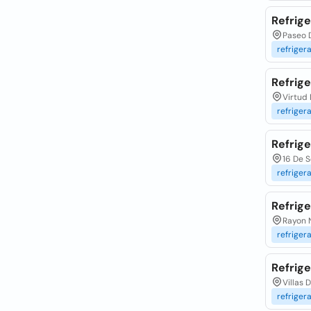
Refrige
Paseo D
refriger
Refrige
Virtud 
refriger
Refrig
16 De S
refriger
Refrig
Rayon N
refriger
Refrige
Villas 
refriger