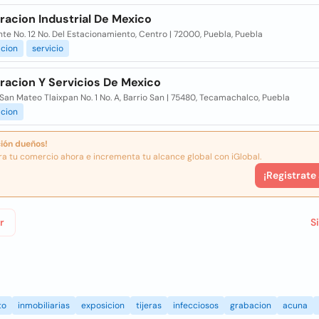
racion Industrial De Mexico
nte No. 12 No. Del Estacionamiento, Centro | 72000, Puebla, Puebla
acion
servicio
racion Y Servicios De Mexico
San Mateo Tlaixpan No. 1 No. A, Barrio San | 75480, Tecamachalco, Puebla
acion
ión dueños!
ra tu comercio ahora e incrementa tu alcance global con iGlobal.
¡Registrate
r
S
to
inmobiliarias
exposicion
tijeras
infecciosos
grabacion
acuna